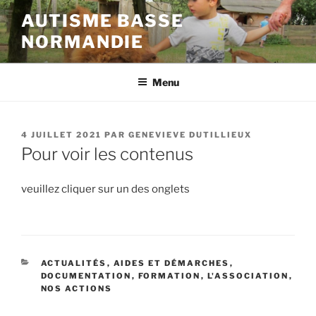
Aller
AUTISME BASSE
au
NORMANDIE
contenu
principal
Menu
PUBLIÉ
4 JUILLET 2021
PAR
GENEVIEVE DUTILLIEUX
LE
Pour voir les contenus
veuillez cliquer sur un des onglets
CATÉGORIES
ACTUALITÉS
,
AIDES ET DÉMARCHES
,
DOCUMENTATION
,
FORMATION
,
L'ASSOCIATION
,
NOS ACTIONS