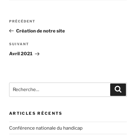
Navigation
Article
PRÉCÉDENT
de
précédent
Création de notre site
l’article
Article
SUIVANT
suivant
Avril 2021
Recherche
Recher
pour
:
ARTICLES RÉCENTS
Conférence nationale du handicap