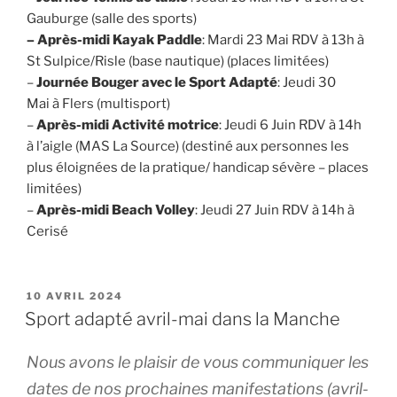
Gauburge (salle des sports)
– Après-midi Kayak Paddle
: Mardi 23 Mai RDV à 13h à
St Sulpice/Risle (base nautique) (places limitées)
–
Journée Bouger avec le Sport Adapté
: Jeudi 30
Mai à Flers (multisport)
–
Après-midi Activité motrice
: Jeudi 6 Juin RDV à 14h
à l’aigle (MAS La Source) (destiné aux personnes les
plus éloignées de la pratique/ handicap sévère – places
limitées)
–
Après-midi Beach Volley
: Jeudi 27 Juin RDV à 14h à
Cerisé
PUBLIÉ
10 AVRIL 2024
LE
Sport adapté avril-mai dans la Manche
Nous avons le plaisir de vous communiquer les
dates de nos prochaines manifestations (avril-