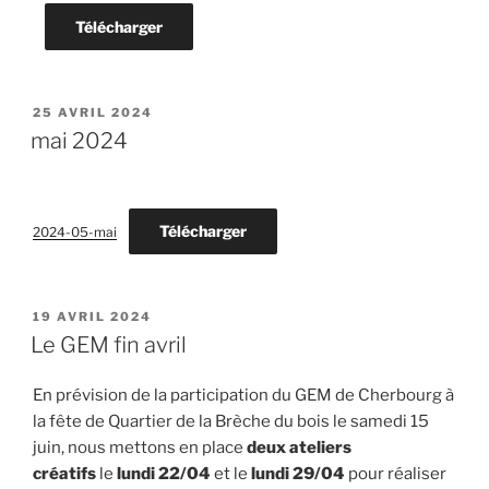
Télécharger
PUBLIÉ
25 AVRIL 2024
LE
mai 2024
Télécharger
2024-05-mai
PUBLIÉ
19 AVRIL 2024
LE
Le GEM fin avril
En prévision de la participation du GEM de Cherbourg à
la fête de Quartier de la Brèche du bois le samedi 15
juin, nous mettons en place
deux ateliers
créatifs
le
lundi 22/04
et le
lundi 29/04
pour réaliser