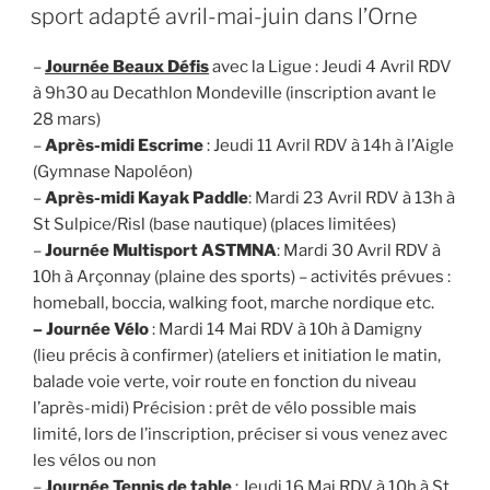
LE
sport adapté avril-mai-juin dans l’Orne
–
Journée Beaux Défis
avec la Ligue : Jeudi 4 Avril RDV
à 9h30 au Decathlon Mondeville (inscription avant le
28 mars)
–
Après-midi Escrime
: Jeudi 11 Avril RDV à 14h à l’Aigle
(Gymnase Napoléon)
–
Après-midi Kayak Paddle
: Mardi 23 Avril RDV à 13h à
St Sulpice/Risl (base nautique) (places limitées)
–
Journée Multisport ASTMNA
: Mardi 30 Avril RDV à
10h à Arçonnay (plaine des sports) – activités prévues :
homeball, boccia, walking foot, marche nordique etc.
– Journée Vélo
: Mardi 14 Mai RDV à 10h à Damigny
(lieu précis à confirmer) (ateliers et initiation le matin,
balade voie verte, voir route en fonction du niveau
l’après-midi) Précision : prêt de vélo possible mais
limité, lors de l’inscription, préciser si vous venez avec
les vélos ou non
–
Journée Tennis de table
: Jeudi 16 Mai RDV à 10h à St