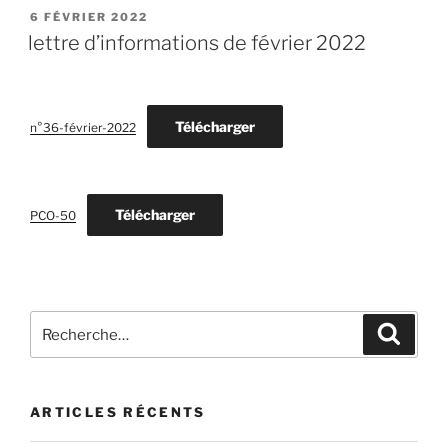
PUBLIÉ
6 FÉVRIER 2022
LE
lettre d’informations de février 2022
Télécharger
n°36-février-2022
Télécharger
PCO-50
Recherche
Recher
pour
:
ARTICLES RÉCENTS