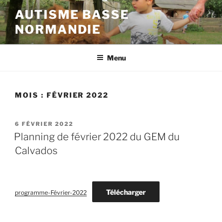
Aller
AUTISME BASSE
au
NORMANDIE
contenu
principal
Menu
MOIS :
FÉVRIER 2022
PUBLIÉ
6 FÉVRIER 2022
LE
Planning de février 2022 du GEM du
Calvados
Télécharger
programme-Février-2022