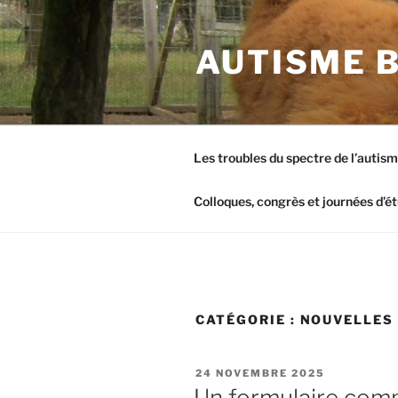
Aller
au
AUTISME 
contenu
principal
Les troubles du spectre de l’autis
Colloques, congrès et journées d’é
CATÉGORIE :
NOUVELLES
PUBLIÉ
24 NOVEMBRE 2025
LE
Un formulaire comp