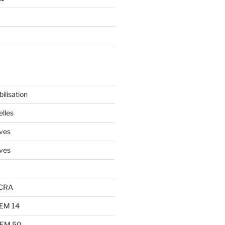
ilisation
elles
ives
ives
 CRA
GEM 14
 GEM 50