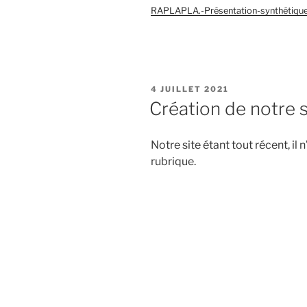
RAPLAPLA.-Présentation-synthétiq
PUBLIÉ
4 JUILLET 2021
LE
Création de notre s
Notre site étant tout récent, il 
rubrique.