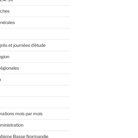
rches
nérales
rès et journées d’étude
égion
régionales
n
ormations mois par mois
ministration
Autisme Basse Normandie