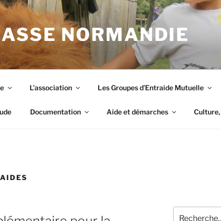
BASSE NORMANDIE
me
L’association
Les Groupes d’Entraide Mutuelle
tude
Documentation
Aide et démarches
Culture, 
 AIDES
Recherche
lémentaire pour la