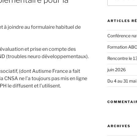
pour
:
ARTICLES R
t à joindre au formulaire habituel de
Conférence nat
Formation AB
 évaluation et prise en compte des
ND (troubles neuro développementaux).
Rencontre le 13
juin 2026
ssociatif, (dont Autisme France a fait
la CNSA ne l’a toujours pas mis en ligne
Du 4 au 31 ma
 le diffusent et l’utilisent.
COMMENTAIR
ARCHIVES